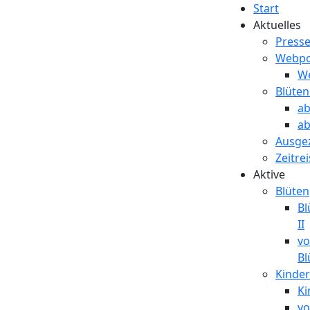
Start
Aktuelles
Press
Webpo
We
Blüte
ab
ab
Ausge
Zeitre
Aktive
Blüten
Bl
II
vo
Bl
Kinder
Ki
vo