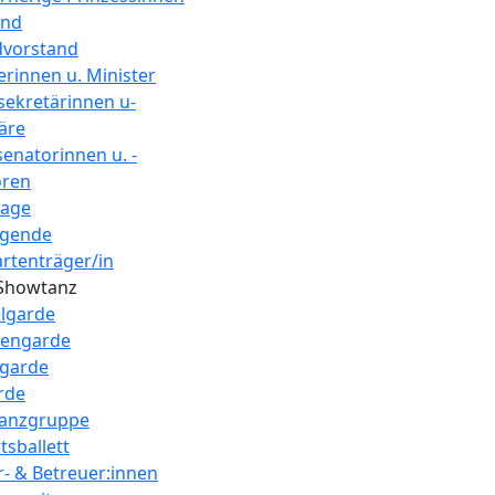
and
dvorstand
erinnen u. Minister
sekretärinnen u-
äre
enatorinnen u. -
oren
tage
agende
rtenträger/in
Showtanz
lgarde
tengarde
ngarde
rde
anzgruppe
tsballett
r- & Betreuer:innen