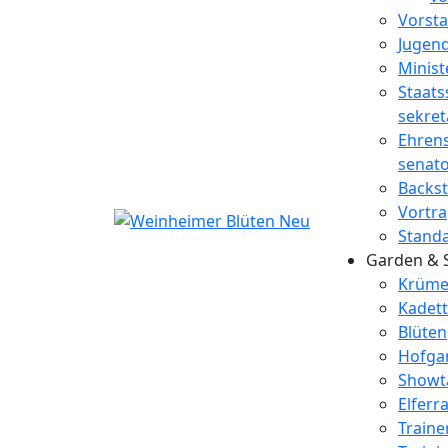
Vorst
Jugen
Minist
Staats
sekret
Ehrens
senat
Backs
Vortr
Standa
Garden & 
Krüme
Kadet
Blüte
Hofga
Showt
Elferra
Traine