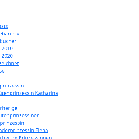
e
sts
barchiv
nbücher
 2010
 2020
zeichnet
ise
prinzessin
ütenprinzessin Katharina
rherige
ütenprinzessinen
prinzessin
nderprinzessin Elena
rherige Prinzessinnen