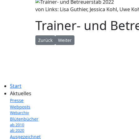
von Links: Lisa Guthier, Jessica Kohl, Uwe K
Trainer- und Bet
Vorheriger Beitrag: Trainerinnen 2023
Nächster Beitrag: Trainerinnen 2022
Zurück
Weiter
Start
Aktuelles
Presse
Webposts
Webarchiv
Blütenbücher
ab 2010
ab 2020
Ausgezeichnet