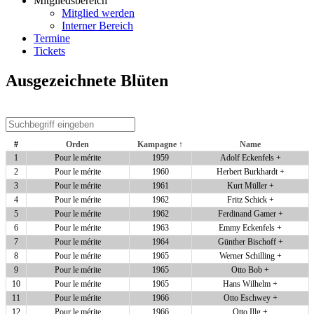
Mitgliedsbereich
Mitglied werden
Interner Bereich
Termine
Tickets
Ausgezeichnete Blüten
#
Orden
Kampagne ↑
Name
1
Pour le mérite
1959
Adolf Eckenfels +
2
Pour le mérite
1960
Herbert Burkhardt +
3
Pour le mérite
1961
Kurt Müller +
4
Pour le mérite
1962
Fritz Schick +
5
Pour le mérite
1962
Ferdinand Gamer +
6
Pour le mérite
1963
Emmy Eckenfels +
7
Pour le mérite
1964
Günther Bischoff +
8
Pour le mérite
1965
Werner Schilling +
9
Pour le mérite
1965
Otto Bob +
10
Pour le mérite
1965
Hans Wilhelm +
11
Pour le mérite
1966
Otto Eschwey +
12
Pour le mérite
1966
Otto Illg +