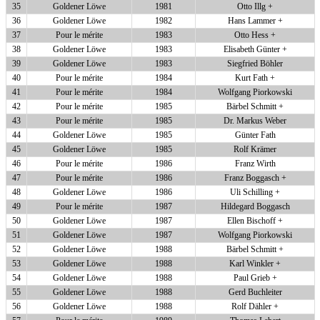
35
Goldener Löwe
1981
Otto Illg +
36
Goldener Löwe
1982
Hans Lammer +
37
Pour le mérite
1983
Otto Hess +
38
Goldener Löwe
1983
Elisabeth Günter +
39
Goldener Löwe
1983
Siegfried Böhler
40
Pour le mérite
1984
Kurt Fath +
41
Pour le mérite
1984
Wolfgang Piorkowski
42
Pour le mérite
1985
Bärbel Schmitt +
43
Pour le mérite
1985
Dr. Markus Weber
44
Goldener Löwe
1985
Günter Fath
45
Goldener Löwe
1985
Rolf Krämer
46
Pour le mérite
1986
Franz Wirth
47
Pour le mérite
1986
Franz Boggasch +
48
Goldener Löwe
1986
Uli Schilling +
49
Pour le mérite
1987
Hildegard Boggasch
50
Goldener Löwe
1987
Ellen Bischoff +
51
Goldener Löwe
1987
Wolfgang Piorkowski
52
Goldener Löwe
1988
Bärbel Schmitt +
53
Goldener Löwe
1988
Karl Winkler +
54
Goldener Löwe
1988
Paul Grieb +
55
Goldener Löwe
1988
Gerd Buchleiter
56
Goldener Löwe
1988
Rolf Dähler +