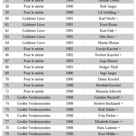
57
Pour le mérite
1989
Thomas Lebert
58
Pour le mérite
1990
Rolf Jaeger
59
Pour le mérite
1990
Uli Schilling +
60
Goldener Löwe
1991
Karl Wecht +
61
Goldener Löwe
1991
Ernst Braun
62
Goldener Löwe
1991
Kurt Fath +
63
Goldener Löwe
1992
Otto Hess +
64
Goldener Löwe
1992
Martin Morast
65
Pour le mérite
1992
Ursula Kaschel +
66
Pour le mérite
1992
Norbert Kaschel +
67
Pour le mérite
1993
Anja Maurer
68
Pour le mérite
1995
Holger Thoß
69
Pour le mérite
1996
Inge Jaeger
70
Pour le mérite
1996
Dieter Kreckel
71
Pour le mérite
1998
Reinhild Kreckel
72
Pour le mérite
1998
Manuela Albrecht
73
Großer Verdienstorden
1998
Günther Bischoff +
74
Großer Verdienstorden
1998
Herbert Burkhardt +
75
Großer Verdienstorden
1998
Rolf Dähler +
76
Großer Verdienstorden
1998
Fritz Diehm +
77
Großer Verdienstorden
1998
Elisabeth Günter +
78
Großer Verdienstorden
1998
Hans Lammer +
79
Großer Verdienstorden
1998
Kurt Müller +