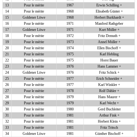
13
Pour le mérite
1967
Erwin Schilling +
14
Pour le mérite
1968
Elisabeth Günter +
15
Goldener Löwe
1968
Herbert Burkhardt +
16
Pour le mérite
1971
Manfred Rathgeber
17
Goldener Löwe
1971
Kurt Müller +
18
Pour le mérite
1972
Fritz Demuth +
19
Pour le mérite
1973
Annel Müller +
20
Pour le mérite
1974
Ellen Bischoff +
21
Pour le mérite
1975
Karl Hebling
22
Pour le mérite
1975
Horst Bauer
23
Pour le mérite
1976
Hans Lammer +
24
Goldener Löwe
1976
Fritz Schick +
25
Pour le mérite
1977
Erich Schneider +
26
Pour le mérite
1977
Karl Winkler +
27
Pour le mérite
1978
Rolf Dähler +
28
Pour le mérite
1979
Hans Maurer +
29
Pour le mérite
1979
Karl Wecht +
30
Pour le mérite
1980
Gerd Buchleiter
31
Pour le mérite
1981
Arthur Fink +
32
Pour le mérite
1981
Herbert Klein +
33
Pour le mérite
1981
Fritz Tritsch
34
Goldener Löwe
1981
Günther Bischoff +