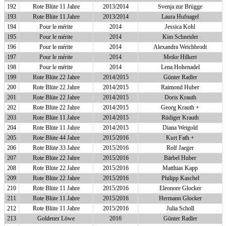
192
Rote Blüte 11 Jahre
2013/2014
Svenja zur Brügge
193
Rote Blüte 11 Jahre
2013/2014
Laura Hufnagel
194
Pour le mérite
2014
Jessica Kohl
195
Pour le mérite
2014
Kim Schneider
196
Pour le mérite
2014
Alexandra Weichbrodt
197
Pour le mérite
2014
Meike Hilkert
198
Pour le mérite
2014
Lena Hohenadel
199
Rote Blüte 22 Jahre
2014/2015
Günter Radler
200
Rote Blüte 22 Jahre
2014/2015
Raimond Huber
201
Rote Blüte 22 Jahre
2014/2015
Doris Krauth
202
Rote Blüte 22 Jahre
2014/2015
Georg Krauth +
203
Rote Blüte 11 Jahre
2014/2015
Rüdiger Krauth
204
Rote Blüte 11 Jahre
2014/2015
Diana Weigold
205
Rote Blüte 44 Jahre
2015/2016
Kurt Fath +
206
Rote Blüte 33 Jahre
2015/2016
Rolf Jaeger
207
Rote Blüte 22 Jahre
2015/2016
Bärbel Huber
208
Rote Blüte 22 Jahre
2015/2016
Matthias Kapp
209
Rote Blüte 22 Jahre
2015/2016
Philipp Kaschel
210
Rote Blüte 11 Jahre
2015/2016
Eleonore Glocker
211
Rote Blüte 11 Jahre
2015/2016
Hermann Glocker
212
Rote Blüte 11 Jahre
2015/2016
Julia Scholl
213
Goldener Löwe
2016
Günter Radler