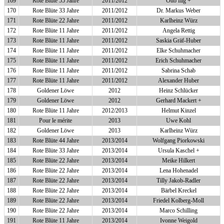
169
Rote Blüte 55 Jahre
2011/2012
Otto Illg +
170
Rote Blüte 33 Jahre
2011/2012
Dr. Markus Weber
171
Rote Blüte 22 Jahre
2011/2012
Karlheinz Würz
172
Rote Blüte 11 Jahre
2011/2012
Angela Rettig
173
Rote Blüte 11 Jahre
2011/2012
Saskia Gräf-Huber
174
Rote Blüte 11 Jahre
2011/2012
Elke Schuhmacher
175
Rote Blüte 11 Jahre
2011/2012
Erich Schuhmacher
176
Rote Blüte 11 Jahre
2011/2012
Sabrina Schab
177
Rote Blüte 11 Jahre
2011/2012
Alexander Huber
178
Goldener Löwe
2012
Heinz Schlücker
179
Goldener Löwe
2012
Gerhard Mackert +
180
Rote Blüte 11 Jahre
2012/2013
Helmut Kinzel
181
Pour le mérite
2013
Uwe Kohl
182
Goldener Löwe
2013
Karlheinz Würz
183
Rote Blüte 44 Jahre
2013/2014
Wolfgang Piorkowski
184
Rote Blüte 33 Jahre
2013/2014
Ursula Kaschel +
185
Rote Blüte 22 Jahre
2013/2014
Meike Hilkert
186
Rote Blüte 22 Jahre
2013/2014
Lena Hohenadel
187
Rote Blüte 22 Jahre
2013/2014
Tilly Jakob-Radler
188
Rote Blüte 22 Jahre
2013/2014
Bärbel Kreckel
189
Rote Blüte 22 Jahre
2013/2014
Friedel Kolberg-Moll
190
Rote Blüte 22 Jahre
2013/2014
Marco Schilling
191
Rote Blüte 11 Jahre
2013/2014
Ivonne Weigold