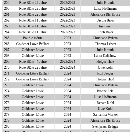
259
Rote Blüte 22 Jahre
2022/2023
Julia Krauth
260
Rote Blüte 22 Jahre
2022/2023
Luisa Hoffmann
261
Rote Blüte 22 Jahre
2022/2023
Alexandra Ric-Kruse
262
Rote Blüte 11 Jahre
2022/2023
Ursula Baier
263
Rote Blüte 11 Jahre
2022/2023
Ina Baier
264
Rote Blüte 11 Jahre
2022/2023
Erich Baier
265
Pour le mérite
2023
Christiane Bylitza
266
Goldener Löwe Brillant
2023
Thomas Lebert
267
Goldener Löwe
2023
Julia Krauth
268
Goldener Löwe
2023
Laura Dalichow
269
Rote Blüte 44 Jahre
2023/2024
Holger Thoß
270
Rote Blüte 22 Jahre
2023/2024
Uwe Kohl
271
Goldener Löwe Brillant
2024
Rolf Jaeger
272
Goldener Löwe Brillant
2024
Holger Thoß
273
Goldener Löwe
2024
Christiane Bylitza
274
Goldener Löwe
2024
Ivonne Fels
275
Goldener Löwe
2024
Luisa Hoffmann
276
Goldener Löwe
2024
Renate Kohl
277
Goldener Löwe
2024
Uwe Kohl
278
Goldener Löwe
2024
Samantha Merkel
279
Goldener Löwe
2024
Alexandra Ric-Kruse
280
Goldener Löwe
2024
Svenja zur Brügge