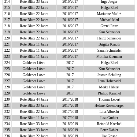
214
Rote Blüte 33 Jahre
2016/2017
Inge Jaeger
215
Rote Blüte 22 Jahre
2016/2017
Helga Eibel
216
Rote Blüte 22 Jahre
2016/2017
Marianne Matl +
217
Rote Blüte 22 Jahre
2016/2017
Michael Matl
218
Rote Blüte 22 Jahre
2016/2017
Gretel Raitz
219
Rote Blüte 22 Jahre
2016/2017
Kim Schneider
220
Rote Blüte 22 Jahre
2016/2017
Heinz Schneider
221
Rote Blüte 11 Jahre
2016/2017
Brigitte Krauth
222
Rote Blüte 11 Jahre
2016/2017
Sarah Schmiedel
223
Rote Blüte 11 Jahre
2016/2017
Monika Enzmann
224
Goldener Löwe
2017
Helga Eibel
225
Goldener Löwe
2017
Kim Schneider
226
Goldener Löwe
2017
Jasmin Schilling
227
Goldener Löwe
2017
Lena Hohenadel
228
Goldener Löwe
2017
Meike Hilkert
229
Goldener Löwe
2017
Philipp Kaschel
230
Rote Blüte 44 Jahre
2017/2018
Thomas Lebert
231
Rote Blüte 33 Jahre
2017/2018
Helene Rosenberger
232
Rote Blüte 22 Jahre
2017/2018
Lina Albrecht
233
Rote Blüte 11 Jahre
2017/2018
Lisa Guthier
234
Rote Blüte 33 Jahre
2018/2019
Reinhild Kreckel
235
Rote Blüte 33 Jahre
2018/2019
Peter Dähler
236
Rote Blüte 22 Jahre
2018/2019
Ilse Grisse