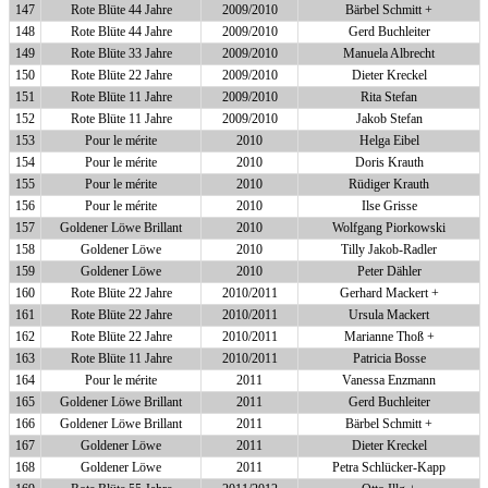
147
Rote Blüte 44 Jahre
2009/2010
Bärbel Schmitt +
148
Rote Blüte 44 Jahre
2009/2010
Gerd Buchleiter
149
Rote Blüte 33 Jahre
2009/2010
Manuela Albrecht
150
Rote Blüte 22 Jahre
2009/2010
Dieter Kreckel
151
Rote Blüte 11 Jahre
2009/2010
Rita Stefan
152
Rote Blüte 11 Jahre
2009/2010
Jakob Stefan
153
Pour le mérite
2010
Helga Eibel
154
Pour le mérite
2010
Doris Krauth
155
Pour le mérite
2010
Rüdiger Krauth
156
Pour le mérite
2010
Ilse Grisse
157
Goldener Löwe Brillant
2010
Wolfgang Piorkowski
158
Goldener Löwe
2010
Tilly Jakob-Radler
159
Goldener Löwe
2010
Peter Dähler
160
Rote Blüte 22 Jahre
2010/2011
Gerhard Mackert +
161
Rote Blüte 22 Jahre
2010/2011
Ursula Mackert
162
Rote Blüte 22 Jahre
2010/2011
Marianne Thoß +
163
Rote Blüte 11 Jahre
2010/2011
Patricia Bosse
164
Pour le mérite
2011
Vanessa Enzmann
165
Goldener Löwe Brillant
2011
Gerd Buchleiter
166
Goldener Löwe Brillant
2011
Bärbel Schmitt +
167
Goldener Löwe
2011
Dieter Kreckel
168
Goldener Löwe
2011
Petra Schlücker-Kapp