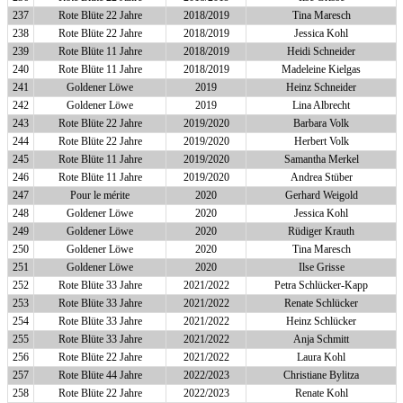
237
Rote Blüte 22 Jahre
2018/2019
Tina Maresch
238
Rote Blüte 22 Jahre
2018/2019
Jessica Kohl
239
Rote Blüte 11 Jahre
2018/2019
Heidi Schneider
240
Rote Blüte 11 Jahre
2018/2019
Madeleine Kielgas
241
Goldener Löwe
2019
Heinz Schneider
242
Goldener Löwe
2019
Lina Albrecht
243
Rote Blüte 22 Jahre
2019/2020
Barbara Volk
244
Rote Blüte 22 Jahre
2019/2020
Herbert Volk
245
Rote Blüte 11 Jahre
2019/2020
Samantha Merkel
246
Rote Blüte 11 Jahre
2019/2020
Andrea Stüber
247
Pour le mérite
2020
Gerhard Weigold
248
Goldener Löwe
2020
Jessica Kohl
249
Goldener Löwe
2020
Rüdiger Krauth
250
Goldener Löwe
2020
Tina Maresch
251
Goldener Löwe
2020
Ilse Grisse
252
Rote Blüte 33 Jahre
2021/2022
Petra Schlücker-Kapp
253
Rote Blüte 33 Jahre
2021/2022
Renate Schlücker
254
Rote Blüte 33 Jahre
2021/2022
Heinz Schlücker
255
Rote Blüte 33 Jahre
2021/2022
Anja Schmitt
256
Rote Blüte 22 Jahre
2021/2022
Laura Kohl
257
Rote Blüte 44 Jahre
2022/2023
Christiane Bylitza
258
Rote Blüte 22 Jahre
2022/2023
Renate Kohl