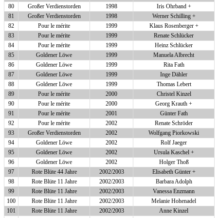
80
Großer Verdienstorden
1998
Iris Ohrband +
81
Großer Verdienstorden
1998
Werner Schilling +
82
Pour le mérite
1999
Klaus Rosenberger +
83
Pour le mérite
1999
Renate Schlücker
84
Pour le mérite
1999
Heinz Schlücker
85
Goldener Löwe
1999
Manuela Albrecht
86
Goldener Löwe
1999
Rita Fath
87
Goldener Löwe
1999
Inge Dähler
88
Goldener Löwe
1999
Thomas Lebert
89
Pour le mérite
2000
Christel Kinzel
90
Pour le mérite
2000
Georg Krauth +
91
Pour le mérite
2001
Günter Fath
92
Pour le mérite
2002
Renate Schröder
93
Großer Verdienstorden
2002
Wolfgang Piorkowski
94
Goldener Löwe
2002
Rolf Jaeger
95
Goldener Löwe
2002
Ursula Kaschel +
96
Goldener Löwe
2002
Holger Thoß
97
Rote Blüte 44 Jahre
2002/2003
Elisabeth Günter +
98
Rote Blüte 11 Jahre
2002/2003
Barbara Adolph
99
Rote Blüte 11 Jahre
2002/2003
Vanessa Enzmann
100
Rote Blüte 11 Jahre
2002/2003
Melanie Hohenadel
101
Rote Blüte 11 Jahre
2002/2003
Anne Kinzel