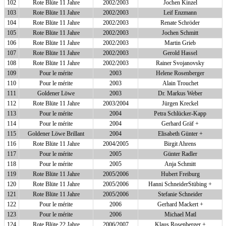
102
Rote Blüte 11 Jahre
2002/2003
Jochen Kinzel
103
Rote Blüte 11 Jahre
2002/2003
Leif Enzmann
104
Rote Blüte 11 Jahre
2002/2003
Renate Schröder
105
Rote Blüte 11 Jahre
2002/2003
Jochen Schmitt
106
Rote Blüte 11 Jahre
2002/2003
Martin Grieb
107
Rote Blüte 11 Jahre
2002/2003
Gerold Hassel
108
Rote Blüte 11 Jahre
2002/2003
Rainer Svojanovsky
109
Pour le mérite
2003
Helene Rosenberger
110
Pour le mérite
2003
Alain Trouchet
111
Goldener Löwe
2003
Dr. Markus Weber
112
Rote Blüte 11 Jahre
2003/2004
Jürgen Kreckel
113
Pour le mérite
2004
Petra Schlücker-Kapp
114
Pour le mérite
2004
Gerhard Gräf +
115
Goldener Löwe Brillant
2004
Elisabeth Günter +
116
Rote Blüte 11 Jahre
2004/2005
Birgit Ahrens
117
Pour le mérite
2005
Günter Radler
118
Pour le mérite
2005
Anja Schmitt
119
Rote Blüte 11 Jahre
2005/2006
Hubert Freiburg
120
Rote Blüte 11 Jahre
2005/2006
Hanni SchneiderStübing +
121
Rote Blüte 11 Jahre
2005/2006
Stefanie Schneider
122
Pour le mérite
2006
Gerhard Mackert +
123
Pour le mérite
2006
Michael Matl
124
Rote Blüte 22 Jahre
2006/2007
Klaus Rosenberger +