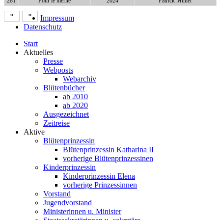
281
Pour le mérite
2024
Patrick Müller
«
»
Impressum
Datenschutz
Start
Aktuelles
Presse
Webposts
Webarchiv
Blütenbücher
ab 2010
ab 2020
Ausgezeichnet
Zeitreise
Aktive
Blütenprinzessin
Blütenprinzessin Katharina II
vorherige Blütenprinzessinen
Kinderprinzessin
Kinderprinzessin Elena
vorherige Prinzessinnen
Vorstand
Jugendvorstand
Ministerinnen u. Minister