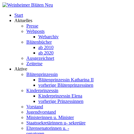
Start
Aktuelles
Presse
Webposts
Webarchiv
Blütenbücher
ab 2010
ab 2020
Ausgezeichnet
Zeitreise
Aktive
Blütenprinzessin
Blütenprinzessin Katharina II
vorherige Blütenprinzessinen
Kinderprinzessin
Kinderprinzessin Elena
vorherige Prinzessinnen
Vorstand
Jugendvorstand
Ministerinnen u. Minister
Staatssekretärinnen u- sekretäre
Ehrensenatorinnen u. -
senatoren