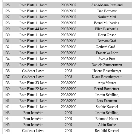
125
Rote Blüte 11 Jahre
2006/2007
Anna-Maria Rensland
126
Rote Blüte 11 Jahre
2006/2007
Tina Bozbayir
127
Rote Blüte 11 Jahre
2006/2007
Norbert Matl
128
Rote Blüte 11 Jahre
2006/2007
Bernd Mülhardt +
129
Rote Blüte 44 Jahre
2007/2008
Ellen Bischoff +
130
Rote Blüte 11 Jahre
2007/2008
Horst Grisse
131
Rote Blüte 11 Jahre
2007/2008
Barbara Gräf
132
Rote Blüte 11 Jahre
2007/2008
Gerhard Gräf +
133
Rote Blüte 11 Jahre
2007/2008
Franziska Löhr
134
Rote Blüte 11 Jahre
2007/2008
Svenja Püst
135
Rote Blüte 11 Jahre
2007/2008
Daniela Zimmermann
136
Goldener Löwe
2008
Helene Rosenberger
137
Goldener Löwe
2008
Klaus Rosenberger +
138
Rote Blüte 33 Jahre
2008/2009
Anja Maurer
139
Rote Blüte 22 Jahre
2008/2009
Bernd Boxheimer
140
Rote Blüte 11 Jahre
2008/2009
Jasmin Schilling
141
Rote Blüte 11 Jahre
2008/2009
Lars Enzmann
142
Rote Blüte 11 Jahre
2008/2009
Sophie Kaschel
143
Pour le mérite
2009
Jasmin Schilling
144
Pour le mérite
2009
Raimond Huber
145
Pour le mérite
2009
Alain Roche
146
Goldener Löwe
2009
Reinhild Kreckel