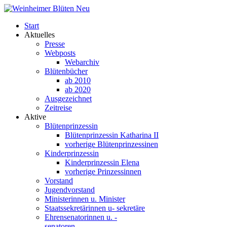
Start
Aktuelles
Presse
Webposts
Webarchiv
Blütenbücher
ab 2010
ab 2020
Ausgezeichnet
Zeitreise
Aktive
Blütenprinzessin
Blütenprinzessin Katharina II
vorherige Blütenprinzessinen
Kinderprinzessin
Kinderprinzessin Elena
vorherige Prinzessinnen
Vorstand
Jugendvorstand
Ministerinnen u. Minister
Staatssekretärinnen u- sekretäre
Ehrensenatorinnen u. -
senatoren