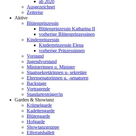
ab 2020
Ausgezeichnet
Zeitreise
Aktive
Blütenprinzessin
Blütenprinzessin Katharina II
vorherige Blütenprinzessinen
Kinderprinzessin
Kinderprinzessin Elena
vorherige Prinzessinnen
Vorstand
Jugendvorstand
Ministerinnen u. Minister
Staatssekretärinnen u- sekretäre
Ehrensenatorinnen u. -senatoren
Backstage
Vortragende
Standartenträger/in
Garden & Showtanz
Krümelgarde
Kadettengarde
Blütengarde
Hofgarde
Showtanzgruppe
Elferratsballett