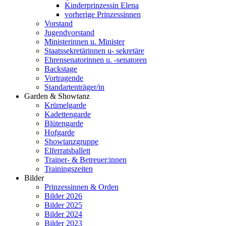
Kinderprinzessin Elena
vorherige Prinzessinnen
Vorstand
Jugendvorstand
Ministerinnen u. Minister
Staatssekretärinnen u- sekretäre
Ehrensenatorinnen u. -senatoren
Backstage
Vortragende
Standartenträger/in
Garden & Showtanz
Krümelgarde
Kadettengarde
Blütengarde
Hofgarde
Showtanzgruppe
Elferratsballett
Trainer- & Betreuer:innen
Trainingszeiten
Bilder
Prinzessinnen & Orden
Bilder 2026
Bilder 2025
Bilder 2024
Bilder 2023