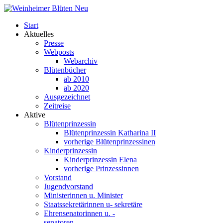
Start
Aktuelles
Presse
Webposts
Webarchiv
Blütenbücher
ab 2010
ab 2020
Ausgezeichnet
Zeitreise
Aktive
Blütenprinzessin
Blütenprinzessin Katharina II
vorherige Blütenprinzessinen
Kinderprinzessin
Kinderprinzessin Elena
vorherige Prinzessinnen
Vorstand
Jugendvorstand
Ministerinnen u. Minister
Staatssekretärinnen u- sekretäre
Ehrensenatorinnen u. -
senatoren