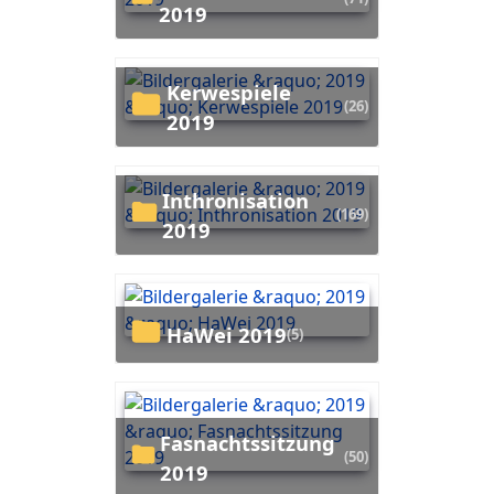
2019
Kerwespiele
(26)
2019
Inthronisation
(169)
2019
HaWei 2019
(5)
Fasnachtssitzung
(50)
2019